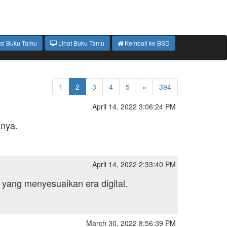
Isi Buku Tamu
Lihat Buku Tamu
Kembali ke BSD
1
2
3
4
5
»
394
April 14, 2022 3:06:24 PM
nya.
April 14, 2022 2:33:40 PM
ang menyesuaikan era digital.
March 30, 2022 8:56:39 PM