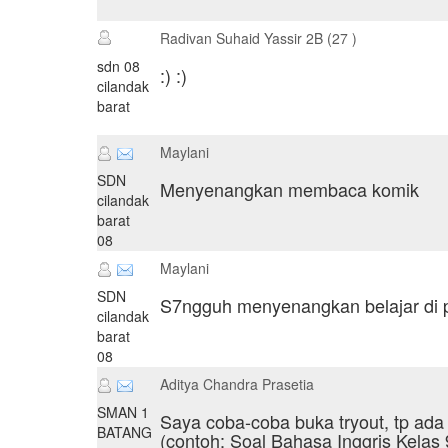
Radivan Suhaid Yassir 2B (27 )
sdn 08
:) :)
cilandak
barat
Maylani
SDN
Menyenangkan membaca komik
cilandak
barat
08
Maylani
SDN
S7ngguh menyenangkan belajar di p
cilandak
barat
08
Aditya Chandra Prasetia
SMAN 1
Saya coba-coba buka tryout, tp ada
BATANG
(contoh: Soal Bahasa Inggris Kelas