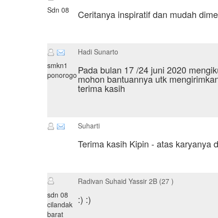
Sdn 08
Ceritanya inspiratif dan mudah dimenge
Hadi Sunarto
smkn1
Pada bulan 17 /24 juni 2020 mengi
ponorogo
mohon bantuannya utk mengirimkan
terima kasih
Suharti
Terima kasih Kipin - atas karyanya 
Radivan Suhaid Yassir 2B (27 )
sdn 08
:) :)
cilandak
barat